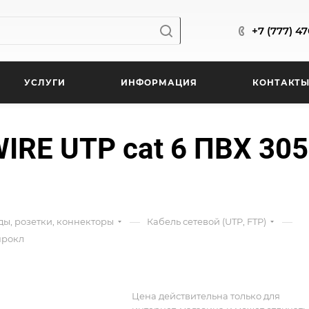
+7 (777) 4
УСЛУГИ
ИНФОРМАЦИЯ
КОНТАКТ
IRE UTP cat 6 ПВХ 30
—
—
ды, розетки, коннекторы
Кабель сетевой (UTP, FTP)
прокл
Цена действительна только для