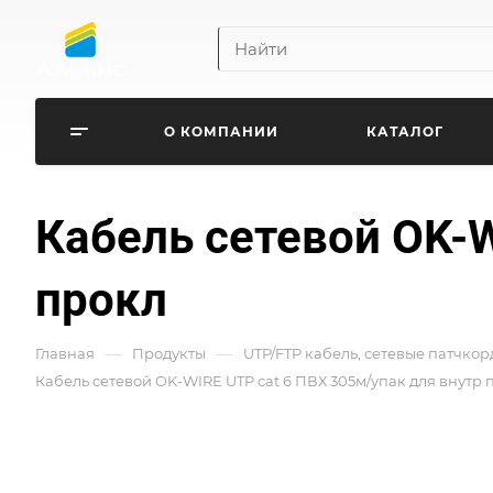
О КОМПАНИИ
КАТАЛОГ
Кабель сетевой OK-W
прокл
—
—
Главная
Продукты
UTP/FTP кабель, сетевые патчкор
Кабель сетевой OK-WIRE UTP cat 6 ПВХ 305м/упак для внутр 