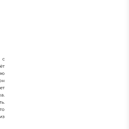
 с
ёт
ию
он
ет
а.
ь.
то
из