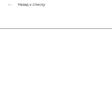
Назад к списку
Компания
О компании
Каталог
О компании
История
Услуги
Лицензии
Информация
Документы
Контакты
Галерея
Прайс лист
Отзывы
Карта сайта
Сотрудники
Вакансии