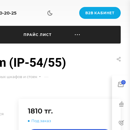
70-20-25
B2B КАБИНЕТ
Ы
ПРАЙС ЛИСТ
 (IP-54/55)
—
ых шкафов и стоек
0
1810 тг.
ся
Под заказ