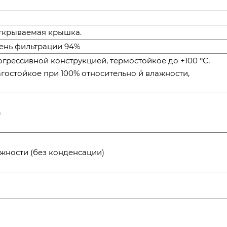
ткрываемая крышка.
пень фильтрации 94%
грессивной конструкцией, термостойкое до +100 °C,
агостойкое при 100% относительно й влажности,
F)
жности (без конденсации)