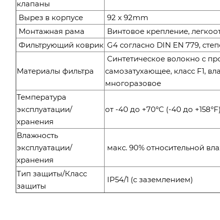
клапаны
Вырез в корпусе
92 x 92mm
Монтажная рама
Винтовое крепление, легкоо
Фильтрующий коврик
G4 согласно DIN EN 779, сте
Синтетическое волокно с про
Материалы фильтра
самозатухающее, класс F1, вл
многоразовое
Температура
эксплуатации/
от -40 до +70°C (-40 до +158°
хранения
Влажность
эксплуатации/
макс. 90% относительной вла
хранения
Тип защиты/Класс
ІР54/1 (с заземлением)
защиты