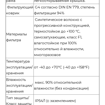
рама
легкооткрываемая крышка.
Фильтрующий
G4 согласно DIN EN 779, степень
коврик
фильтрации 94%
Синтетическое волокно с
прогрессивной конструкцией,
термостойкое до +100 °C,
Материалы
самозатухающее, класс F1,
фильтра
влагостойкое при 100%
относительно й влажности,
многоразовое
Температура
эксплуатации/
от -40 до +70°C (-40 до +158°F)
хранения
Влажность
макс. 90% относительной
эксплуатации/
влажности (без конденсации)
хранения
Тип защиты/
ІР54/1 (с заземлением)
Класс защиты