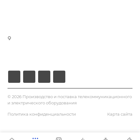
manager3@volokno.kz
Партнеры
manager4@volokno.kz
Реквизиты
manager5@volokno.kz
manager8@volokno.kz
Республика Казахстан
Г. Алматы, мкн. Калкаман-2
Ул. Мусабаева 9/1
© 2026 Производство и поставка телекоммуникационного
и электрического оборудования
Политика конфиденциальности
Карта сайта