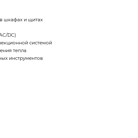
в шкафах и щитах
AC/DC)
векционной системой
ения тепла
ных инструментов