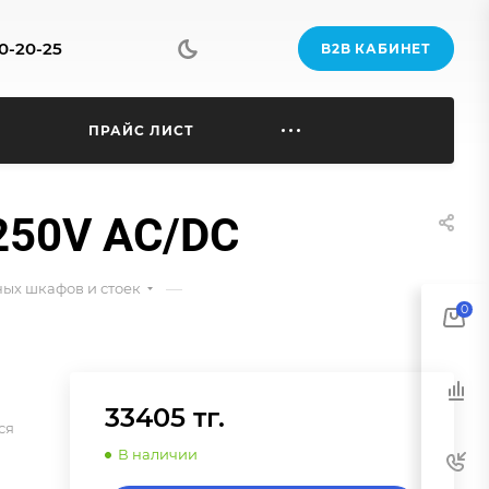
70-20-25
B2B КАБИНЕТ
Ы
ПРАЙС ЛИСТ
250V AC/DC
—
ых шкафов и стоек
0
33405 тг.
ся
В наличии