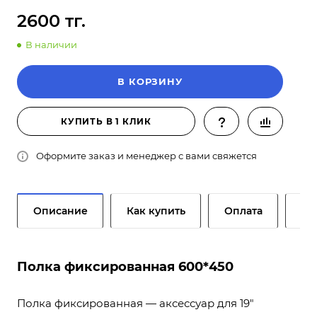
2600 тг.
В наличии
В КОРЗИНУ
КУПИТЬ В 1 КЛИК
Оформите заказ и менеджер с вами свяжется
Описание
Как купить
Оплата
До
Полка фиксированная 600*450
Полка фиксированная — аксессуар для 19"