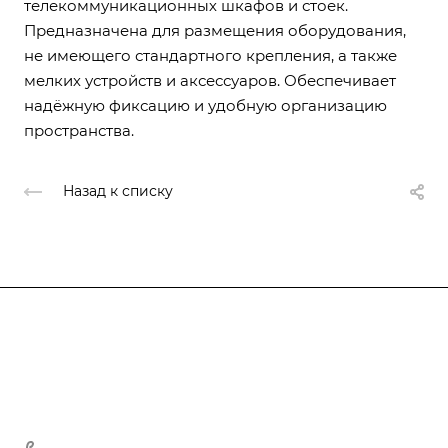
телекоммуникационных шкафов и стоек.
Предназначена для размещения оборудования,
не имеющего стандартного крепления, а также
мелких устройств и аксессуаров. Обеспечивает
надёжную фиксацию и удобную организацию
пространства.
Назад к списку
Компания
О компании
О компании
История
Каталог
Услуги
Лицензии
Услуги
Производство металлоконструкций
+7 (777) 470-20-25