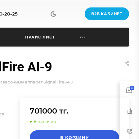
70-20-25
B2B КАБИНЕТ
Ы
ПРАЙС ЛИСТ
ire AI-9
сварочный аппарат SignalFire AI-9
0
701000 тг.
ся
В наличии
В КОРЗИНУ