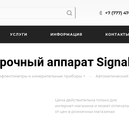
+7 (777) 4
УСЛУГИ
ИНФОРМАЦИЯ
КОНТАКТ
очный аппарат SignalF
—
рефлектометры и измерительные приборы
Автоматический 
Цена действительна только для
интернет-магазина и может отличать
от цен в розничных магазинах