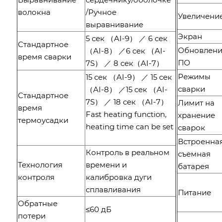
волокна
/Ручное
Увеличени
выравнивание
Экран
5 сек （AI-9） ／ 6 сек
Стандартное
Обновлен
（AI-8） ／6 сек （AI-
время сварки
ПО
7S） ／ 8 сек（AI-7）
Режимы
15 сек （AI-9） ／ 15 сек
сварки
（AI-8） ／15 сек （AI-
Стандартное
7S） ／ 18 сек （AI-7）
Лимит на
время
Fast heating function,
хранение
термоусадки
heating time can be set
сварок
Встроенна
Контроль в реальном
съемная
Технология
времени и
батарея
контроля
калибровка дуги
сплавливания
Питание
Обратные
≤60 дБ
потери