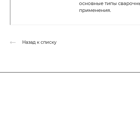
основные типы сварочны
применения.
Назад к списку
Компания
О компании
Каталог
О компании
История
Услуги
Лицензии
Информация
Документы