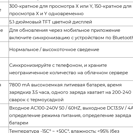
300-кратное для просмотра X или Y, 150-кратное для
е
просмотра X и Y одновременно
5.1-дюймовый TFT цветной дисплей
ие
Для обновления через мобильное приложение
включите синхронизацию с устройством по Bluetoot
Нормальное / высокоточное сведение
Синхронизируйте с телефоном, и храните
неограниченное количество на облачном сервере
я
7800 mA высокоемкая литиевая батарея, время
зарядки≥ 3.5 часа, одного заряда хватает на 200-240
сварок с термоусадкой
Входное AC100-240V 50 / 60HZ, выходное DC13.5V / 4A
определение режима питания, определение заряда
батареи
Температура -15C° ~ +50C°, влажность: <95% (без