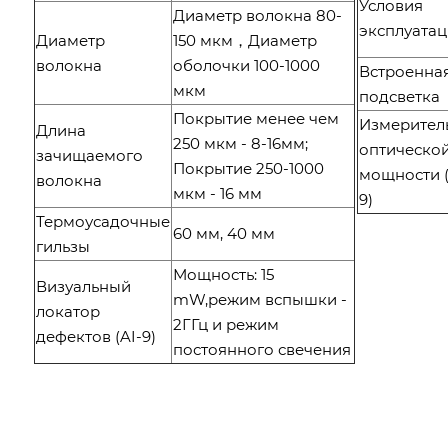
Условия
Диаметр волокна 80-
эксплуата
Диаметр
150 мкм，Диаметр
волокна
оболочки 100-1000
Встроенна
мкм
подсветка
Покрытие менее чем
Измерител
Длина
250 мкм - 8-16мм;
оптическо
зачищаемого
Покрытие 250-1000
мощности (
волокна
мкм - 16 мм
9)
Термоусадочные
60 мм, 40 мм
гильзы
Мощность: 15
Визуальный
mW,режим вспышки -
локатор
2ГГц и режим
дефектов (AI-9)
постоянного свечения