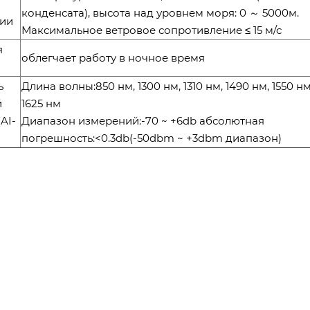
конденсата), высота над уровнем моря: 0 ～ 5000м.
ции
Максимальное ветровое сопротивление ≤ 15 м/с
я
облегчает работу в ночное время
ь
Длина волны:850 нм, 1300 нм, 1310 нм, 1490 нм, 1550 нм
й
1625 нм
AI-
Диапазон измерений:-70 ~ +6db абсолютная
погрешность:<0.3db(-50dbm ~ +3dbm диапазон)