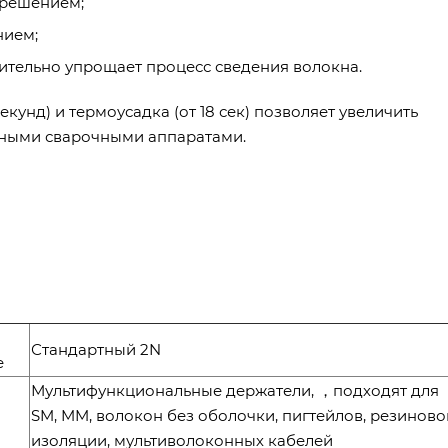
зрешением;
нием;
чительно упрощает процесс сведения волокна.
кунд) и термоусадка (от 18 сек) позволяет увеличить
чными сварочными аппаратами.
Стандартный 2N
е
Мультифункциональные держатели, ，подходят для
SM, MM, волокон без оболочки, пигтейлов, резиново
изоляции, мультиволоконных кабелей