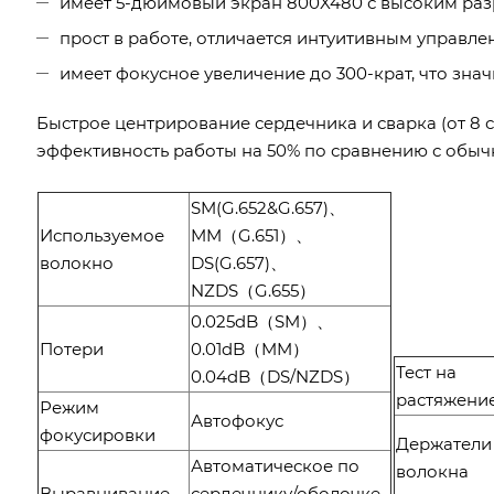
имеет 5-дюймовый экран 800X480 с высоким ра
прост в работе, отличается интуитивным управле
имеет фокусное увеличение до 300-крат, что зна
Быстрое центрирование сердечника и сварка (от 8 се
эффективность работы на 50% по сравнению с обы
SM(G.652&G.657)、
Используемое
MM（G.651）、
волокно
DS(G.657)、
NZDS（G.655）
0.025dB（SM）、
Потери
0.01dB（MM）
Тест на
0.04dB（DS/NZDS）
растяжени
Режим
Автофокус
фокусировки
Держатели
Автоматическое по
волокна
Выравнивание
сердечнику/оболочке