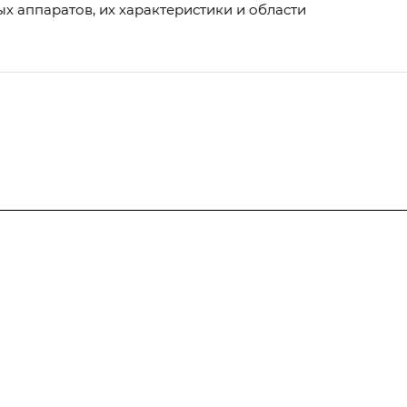
х аппаратов, их характеристики и области
Услуги
Производство
металлоконструкций
Услуги металлообработки
Производство оптических