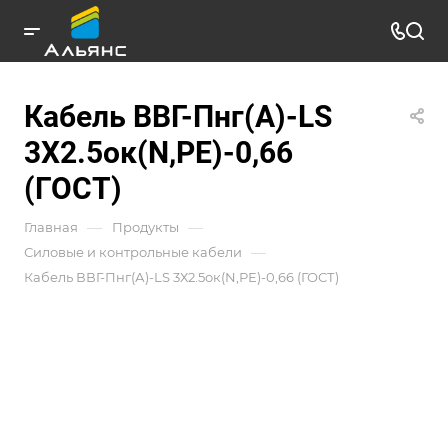
Кабель ВВГ-Пнг(А)-LS
3Х2.5ок(N,РЕ)-0,66
(ГОСТ)
—
—
Главная
Продукты
—
Силовые и контрольные кабели
Кабель ВВГ-Пнг(А)-LS 3Х2.5ок(N,РЕ)-0,66 (ГОСТ)