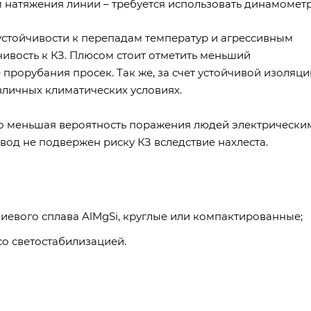
м натяжения линии – требуется использовать динамометр
устойчивости к перепадам температур и агрессивным
чивость к КЗ. Плюсом стоит отметить меньший
прорубания просек. Так же, за счет устойчивой изоляци
зличных климатических условиях.
но меньшая вероятность поражения людей электрически
вод не подвержен риску КЗ вследствие нахлеста.
евого сплава AlMgSi, круглые или компактированные;
о светостабилизацией.