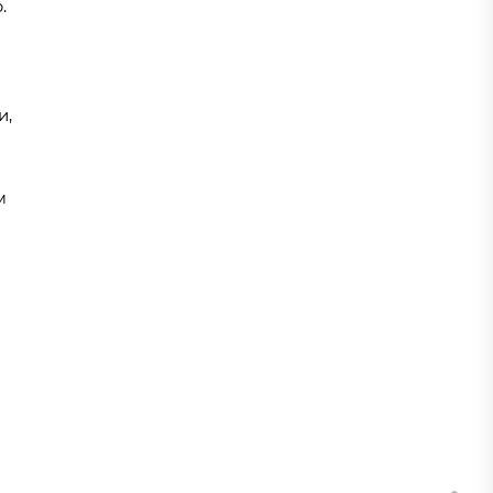
.
и,
м