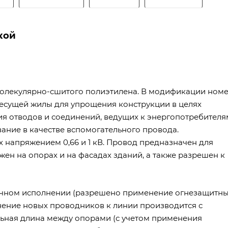
кой
молекулярно-сшитого полиэтилена. В модификации ном
есущей жилы для упрощения конструкции в целях
я отводов и соединений, ведущих к энергопотребителя
вание в качестве вспомогательного провода.
х напряжением 0,66 и 1 кВ. Провод предназначен для
жен на опорах и на фасадах зданий, а также разрешен к
очном исполнении (разрешено применение огнезащитн
нение новых проводников к линии производится с
ная длина между опорами (с учетом применения