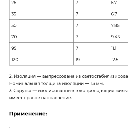
25
7
5.7
35
7
6.7
50
7
7.85
70
7
9.45
95
7
11.1
120
19
12.5
2. Изоляция — выпрессована из светостабилизирова
Номинальная толщина изоляции — 1,3 мм.
3. Скрутка — изолированные токопроводящие жилы с
имеет правое направление.
Применение: