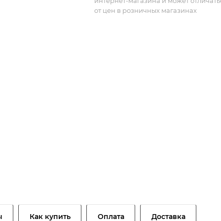
интернет-магазина и может отличать
от цен в розничных магазинах
ы
Как купить
Оплата
Доставка