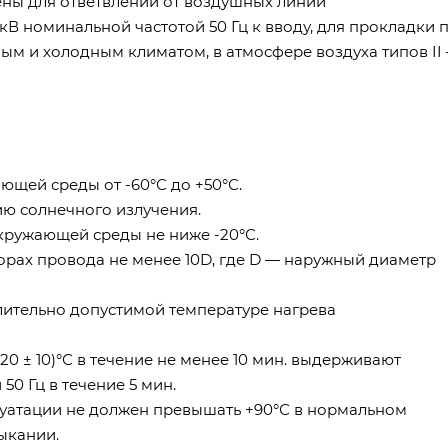
ны для ответвлений от воздушных линий
кВ номинальной частотой 50 Гц к вводу, для прокладки 
ым и холодным климатом, в атмосфере воздуха типов II
щей среды от -60°С до +50°С.
ию солнечного излучения.
кружающей среды не ниже -20°С.
орах провода не менее 10D, где D — наружный диаметр
ительно допустимой температуре нагрева
0 ± 10)°С в течение не менее 10 мин. выдерживают
0 Гц в течение 5 мин.
уатации не должен превышать +90°С в нормальном
ыкании.