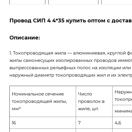
Провод СИП 4 4*35 купить оптом с доста
Описание:
1. Токопроводящая жила — алюминиевая, круглой ф
жилы самонесущих изолированных проводов имеют 
выпрессованных рельефных полос на изоляции или ц
наружный диаметр токопроводящих жил и их электр
Наружн
Номинальное сечение
Число
токопр
токопроводящей жилы,
проволок в
мм²
жиле, шт.
миним
16
7
4,6