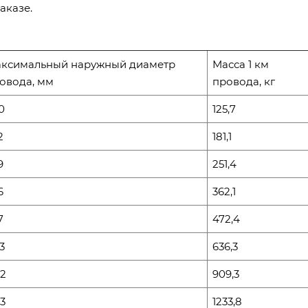
аказе.
ксимальный наружный диаметр
Масса 1 км
овода, мм
провода, кг
0
125,7
2
181,1
9
251,4
6
362,1
7
472,4
3
636,3
.2
909,3
.3
1233,8