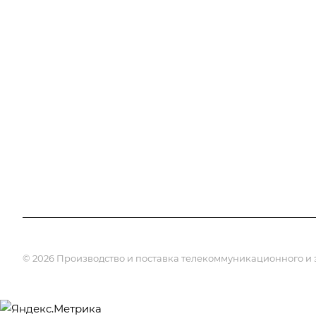
Лицензии
Информация
Документы
Контакты
Галерея
Прайс лист
Отзывы
Карта сайта
Сотрудники
Вакансии
Партнеры
Реквизиты
© 2026 Производство и поставка телекоммуникационного и