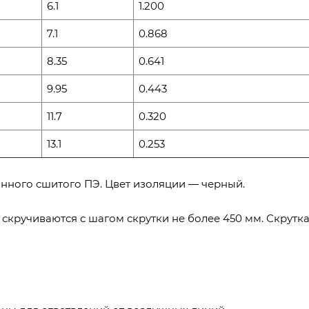
6.1
1.200
7.1
0.868
8.35
0.641
9.95
0.443
11.7
0.320
13.1
0.253
нного сшитого ПЭ. Цвет изоляции — черный.
кручиваются с шагом скрутки не более 450 мм. Скрутк