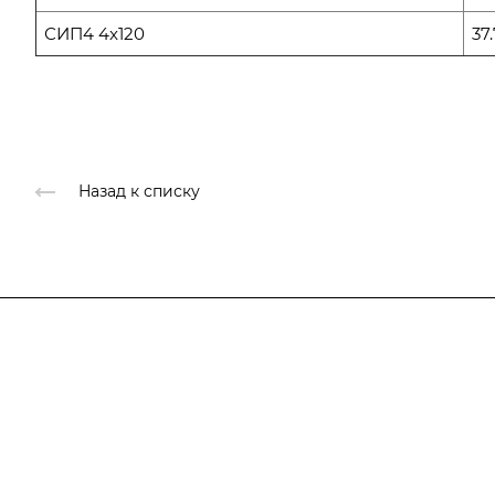
СИП4 4x120
37
Назад к списку
Компания
О компании
Каталог
О компании
История
Услуги