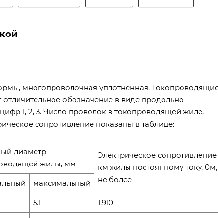
вкой
ормы, многопроволочная уплотнен­ная. Токопроводящи
отличительное обозначение в виде продольно
ифр 1, 2, 3. Число проволок в токопроводящей жиле,
ическое сопротивление показаны в таблице:
ый диаметр
Электрическое сопротивление 
оводящей жилы, мм
км жилы постоянному току, 0м,
не более
альный
максимальный
5.1
1.910