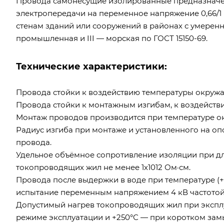
Провода самонесущие изолированные предназначе
электропередачи на переменное напряжение 0,66/1 
стенам зданий или сооружений в районах с умеренн
промышленная и III — морская по ГОСТ 15150-69.
Технические характеристики:
Провода стойки к воздействию температуры окружаю
Провода стойки к монтажным изгибам, к воздейств
Монтаж проводов производится при температуре о
Радиус изгиба при монтаже и установленного на оп
провода.
Удельное объёмное сопротивление изоляции при дл
токопроводящих жил не менее 1х1012 Ом·см.
Провода после выдержки в воде при температуре (+2
испытание переменным напряжением 4 кВ частотой 5
Допустимый нагрев токопроводящих жил при экспл
режиме эксплуатации и +250°С — при коротком зам