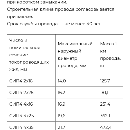
при коротком замыкании.
Строительная длина провода согласовывается
при заказе.
Срок службы провода — не менее 40 лет.
Число и
Максимальный
Масса 1
номинальное
наружный
км
сечение
диаметр
провода,
токопроводящих
провода, мм
кг
жил, мм
СИП4 2x16
14.0
125,7
СИП4 2x25
16.2
181,1
СИП4 4x16
16,9
251,4
СИП4 4x25
19,6
362,1
СИП4 4x35
21.7
472,4