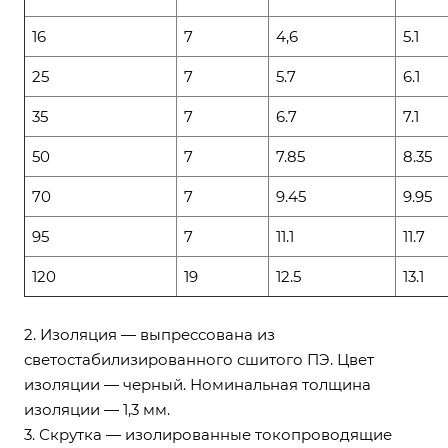
16
7
4,6
5.1
25
7
5.7
6.1
35
7
6.7
7.1
50
7
7.85
8.35
70
7
9.45
9.95
95
7
11.1
11.7
120
19
12.5
13.1
2. Изоляция — выпрессована из
светостабилизированного сшитого ПЭ. Цвет
изоляции — черный. Номинальная толщина
изоляции — 1,3 мм.
3. Скрутка — изолированные токопроводящие