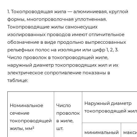
1. Токопроводящая жила — алюминиевая, круглой
формы, многопроволочная уплотнен­ная.
Токопроводящие жилы самонесущих
изолированных проводов имеют отличительное
обозначение в виде продольно выпрессованных
рельефных полос на изоляции или цифр 1, 2, 3.
Число проволок в токопроводящей жиле,
наружный диаметр токопроводящих жил и их
электрическое сопротивление показаны в
таблице:
Наружный диаметр
Номинальное
Число
токопроводящей жил
сечение
проволок
токопроводящей
в жиле,
жилы, мм²
шт.
минимальный
макс