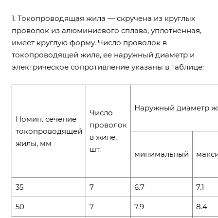
1. Токопроводящая жила — скручена из круглых
проволок из алюминиевого сплава, уплотненная,
имеет круглую форму. Число проволок в
токопроводящей жиле, ее наружный диаметр и
электрическое сопротивление указаны в таблице:
Наружный диаметр ж
Число
Номин. сечение
проволок
токопроводящей
в жиле,
жилы, мм
шт.
минимальный
макс
35
7
6.7
7.1
50
7
7.9
8.4