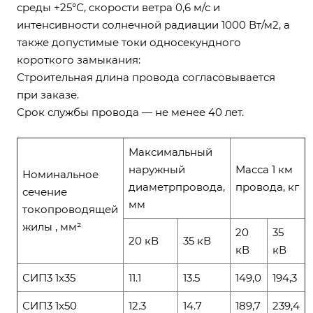
среды +25°С, скорости ветра 0,6 м/с и
интенсивности солнечной радиации 1000 Вт/м2, а
также допустимые токи односекундного
короткого замыкания:
Строительная длина провода согласовывается
при заказе.
Срок службы провода — не менее 40 лет.
Максимальный
наружный
Масса 1 км
Номинальное
диаметрпровода,
провода, кг
сечение
мм
токопроводящей
жилы , мм²
20
35
20 кВ
35 кВ
кВ
кВ
СИП3 1x35
11.1
13.5
149,0
194,3
СИП3 1x50
12.3
14.7
189,7
239,4