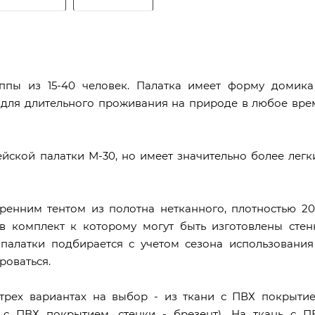
уппы из 15-40 человек. Палатка имеет форму домика
для длительного проживания на природе в любое вре
йской палатки М-30, но имеет значительно более легк
ренним тентом из полотна нетканного, плотностью 20
 в комплект к которому могут быть изготовлены стен
 палатки подбирается с учетом сезона использования
роваться.
трех вариантах на выбор - из ткани с ПВХ покрытие
с ПВХ покрытием, стенки - брезент). На ткань с П