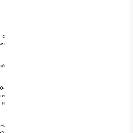
 с
мя
ий
0-
ки
 и
м,
ВХ