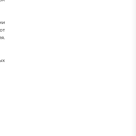
ми
от
я.
ых