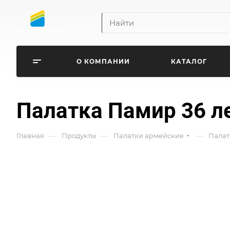
О КОМПАНИИ
КАТАЛОГ
Палатка Памир 36 л
—
—
—
Главная
Продукты
Палатки армейские
Палат