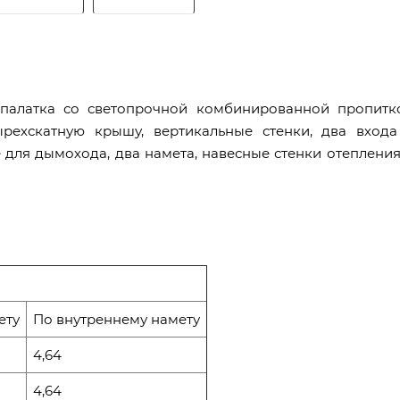
я палатка со светопрочной комбинированной пропитк
рехскатную крышу, вертикальные стенки, два входа
е для дымохода, два намета, навесные стенки отепления
ету
По внутреннему намету
4,64
4,64