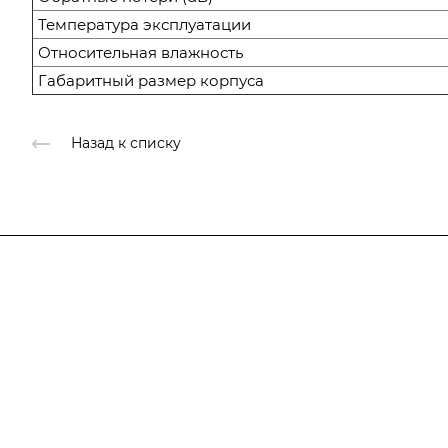
Температура эксплуатации
Относительная влажность
Габаритный размер корпуса
Назад к списку
Компания
О компании
Каталог
О компании
История
Услуги
Лицензии
Информация
Документы