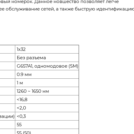
овый номерок. Данное новшество позволяет легче
е обслуживание сетей, а также быструю идентификаци
1х32
Без разъема
G657A1, одномодовое (SM)
0.9 мм
1 м
1260 ~ 1650 нм
<16,8
<2,0
зации)
<0,3
55
55 (50)