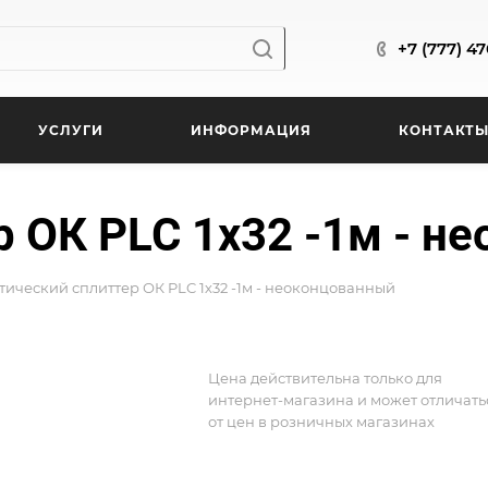
+7 (777) 4
УСЛУГИ
ИНФОРМАЦИЯ
КОНТАКТ
р ОК PLC 1х32 -1м - н
тический сплиттер ОК PLC 1х32 -1м - неоконцованный
Цена действительна только для
интернет-магазина и может отличать
от цен в розничных магазинах