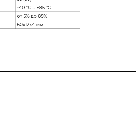
-40 °C ... +85 °C
от 5% до 85%
60x12x4 мм
Услуги
Производство
металлоконструкций
Услуги металлообработки
Производство оптических