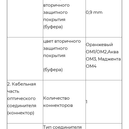
вторичного
защитного
0,9 mm
покрытия
(буфера)
цвет вторичного
Оранжевый
защитного
ОМ1/OM2,Аква
покрытия
ОМ3, Маджента
ОМ4
(буфера)
2. Кабельная
часть
Количество
оптического
1
коннекторов
соединителя
(коннектор)
Тип соединителя