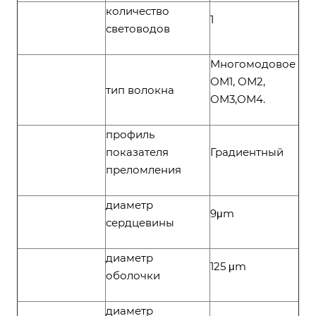
количество
1
световодов
Многомодовое
ОМ1, ОМ2,
тип волокна
ОМ3,ОМ4.
профиль
показателя
Градиентный
преломления
диаметр
9μm
сердцевины
диаметр
125 μm
оболочки
диаметр