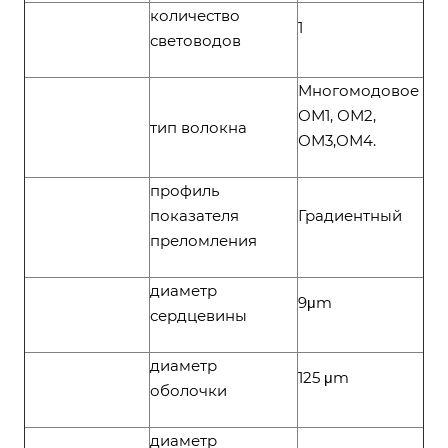
количество
1
световодов
Многомодовое
ОМ1, ОМ2,
тип волокна
ОМ3,ОМ4.
профиль
показателя
Градиентный
преломления
диаметр
9μm
сердцевины
диаметр
125 μm
оболочки
диаметр