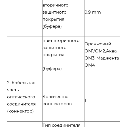
вторичного
защитного
0,9 mm
покрытия
(буфера)
цвет вторичного
Оранжевый
защитного
ОМ1/OM2,Аква
покрытия
ОМ3, Маджента
ОМ4
(буфера)
2. Кабельная
часть
Количество
оптического
1
коннекторов
соединителя
(коннектор)
Тип соединителя