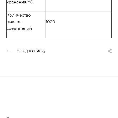
хранения, °С
Количество
циклов
1000
соединений
Назад к списку
Компания
О компании
О компании
История
Каталог
Услуги
Лицензии
Услуги
Производство металлоконструкций