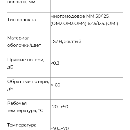
волокна, мм
многомодовое МM 50/125.
Тип волокна
(ОМ2.ОМ3.ОМ4) 62.5/125. (OM1)
Материал
LSZH, желтый
оболочки/цвет
Прямые потери,
<0.3
дБ
Обратные потери,
<-60
дБ
Рабочая
-20...+50
температура, °С
Температура
-40...+70