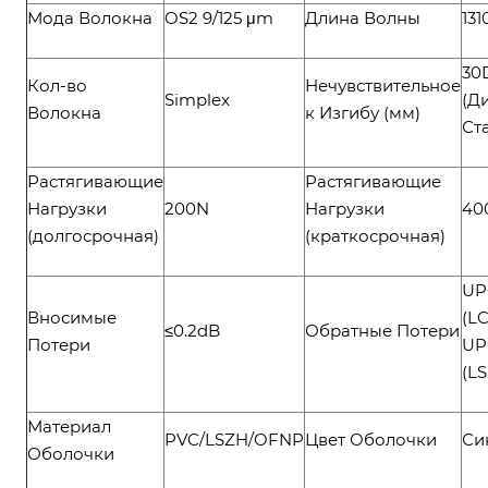
Мода Волокна
OS2 9/125 μm
Длина Волны
131
30
Кол-во
Нечувствительное
Simplex
(Д
Волокна
к Изгибу (мм)
Ст
Растягивающие
Растягивающие
Нагрузки
200N
Нагрузки
40
(долгосрочная)
(краткосрочная)
UP
Вносимые
(LC
≤0.2dB
Обратные Потери
Потери
UP
(LS
Материал
PVC/LSZH/OFNP
Цвет Оболочки
Си
Оболочки