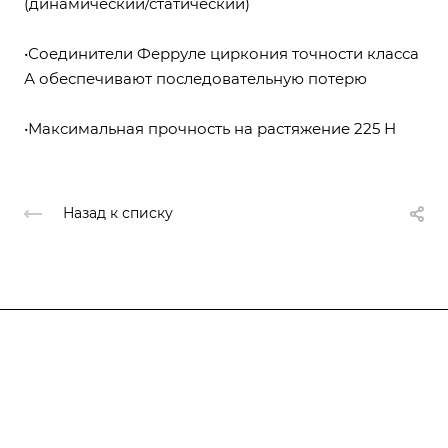
(динамический/статический)
•Соединители Ферруле циркония точности класса
А обеспечивают последовательную потерю
•Максимальная прочность на растяжение 225 Н
Назад к списку
Компания
О компании
О компании
История
Каталог
Услуги
Лицензии