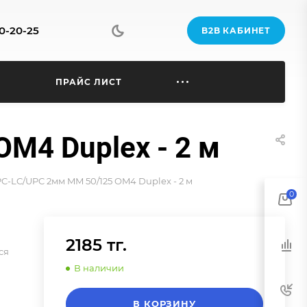
70-20-25
B2B КАБИНЕТ
Ы
ПРАЙС ЛИСТ
M4 Duplex - 2 м
C-LC/UPC 2мм MM 50/125 OM4 Duplex - 2 м
0
2185 тг.
ся
В наличии
В КОРЗИНУ