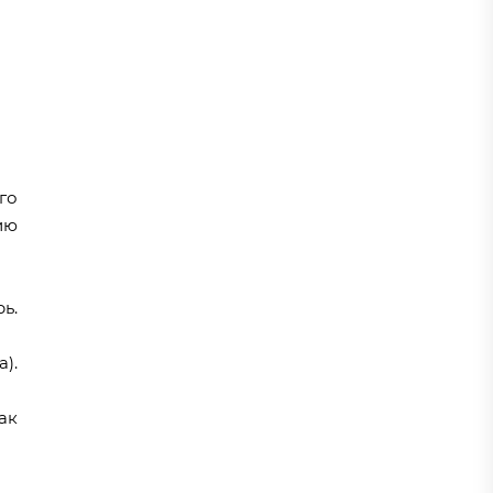
го
ию
ь.
).
ак