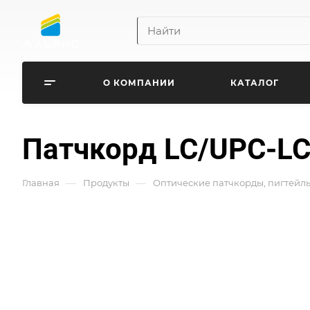
О КОМПАНИИ
КАТАЛОГ
Патчкорд LC/UPC-LC
—
—
Главная
Продукты
Оптические патчкорды, пигтейл