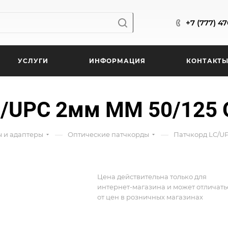
+7 (777) 4
УСЛУГИ
ИНФОРМАЦИЯ
КОНТАКТ
/UPC 2мм MM 50/125 O
—
—
ы и адаптеры
Оптические патчкорды
Патчкорд LC/UP
Цена действительна только для
интернет-магазина и может отличать
от цен в розничных магазинах