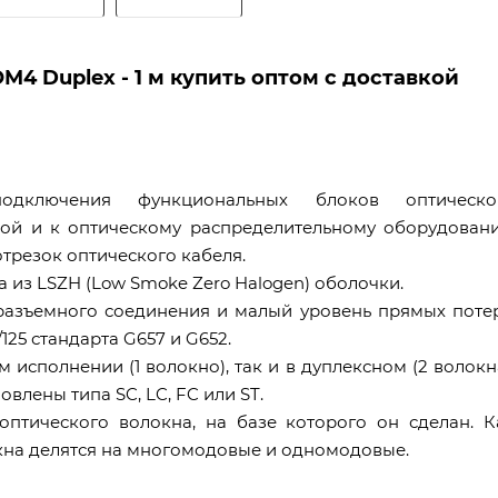
4 Duplex - 1 м купить оптом с доставкой
одключения функциональных блоков оптическо
ой и к оптическому распределительному оборудован
отрезок оптического кабеля.
 из LSZH (Low Smoke Zero Halogen) оболочки.
разъемного соединения и малый уровень прямых потер
25 стандарта G657 и G652.
исполнении (1 волокно), так и в дуплексном (2 волокна
влены типа SC, LC, FC или ST.
оптического волокна, на базе которого он сделан. К
кна делятся на многомодовые и одномодовые.