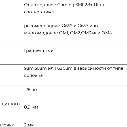
Одномодовое Corning SMF28+ Ultra
соответствует
рекомендациям G652 и G657 или
многомодовое ОМ1, ОМ2,ОМ3 или ОМ4
Градиентный
9μm,50μm или 62.5μm в зависимости от типа
волокна
125 μm
ащитного
0.9 мм
олочки
2 мм