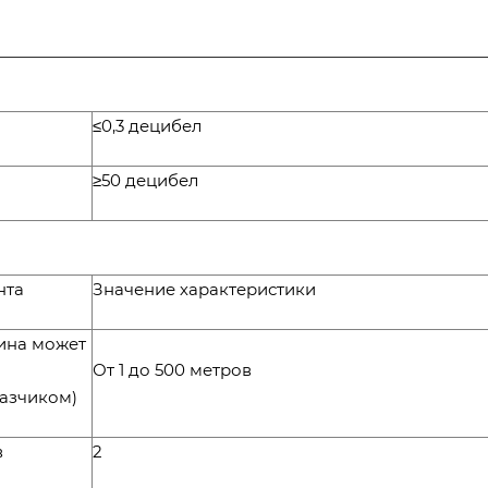
≤0,3 децибел
≥50 децибел
нта
Значение характеристики
лина может
От 1 до 500 метров
казчиком)
в
2