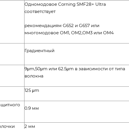
Одномодовое Corning SMF28+ Ultra
соответствует
рекомендациям G652 и G657 или
многомодовое ОМ1, ОМ2,ОМ3 или ОМ4
Градиентный
9μm,50μm или 62.5μm в зависимости от типа
волокна
125 μm
ащитного
0.9 мм
олочки
2 мм