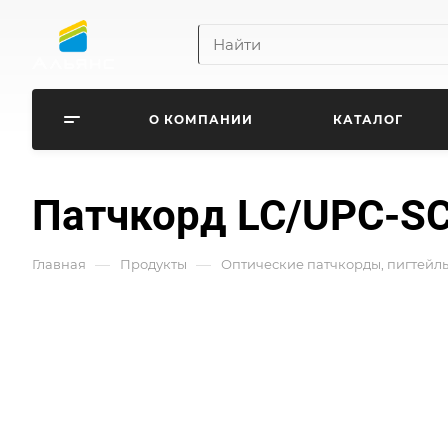
О КОМПАНИИ
КАТАЛОГ
Патчкорд LC/UPC-SC
—
—
Главная
Продукты
Оптические патчкорды, пигтейл