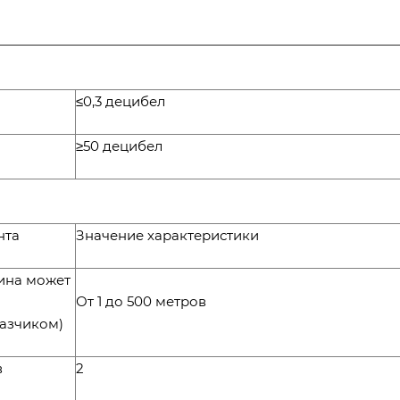
≤0,3 децибел
≥50 децибел
нта
Значение характеристики
лина может
От 1 до 500 метров
казчиком)
в
2