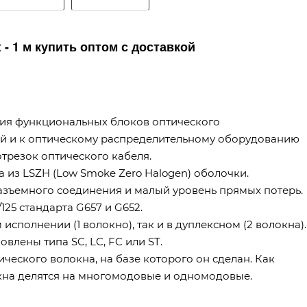
- 1 м купить оптом с доставкой
ия функциональных блоков оптического
й и к оптическому распределительному оборудованию
отрезок оптического кабеля.
 из LSZH (Low Smoke Zero Halogen) оболочки.
зъемного соединения и малый уровень прямых потерь.
25 стандарта G657 и G652.
сполнении (1 волокно), так и в дуплексном (2 волокна).
влены типа SC, LC, FC или ST.
ического волокна, на базе которого он сделан. Как
кна делятся на многомодовые и одномодовые.