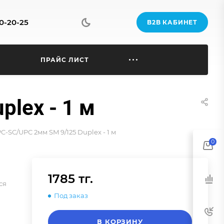
70-20-25
B2B КАБИНЕТ
Ы
ПРАЙС ЛИСТ
lex - 1 м
-SC/UPC 2мм SM 9/125 Duplex - 1 м
0
1785 тг.
ся
Под заказ
В КОРЗИНУ