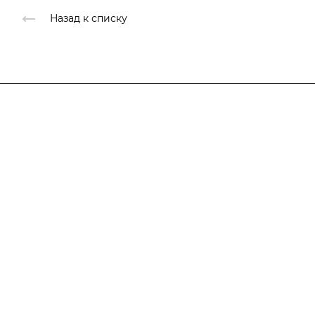
Назад к списку
Компания
О компании
Каталог
О компании
История
Услуги
Лицензии
Информация
Документы
Контакты
Галерея
Прайс лист
Отзывы
Карта сайта
Сотрудники
Вакансии