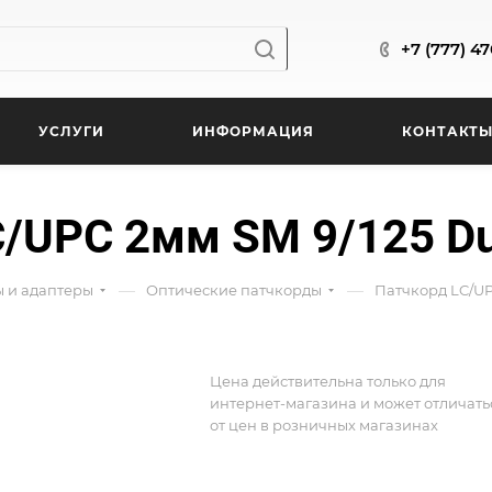
+7 (777) 4
УСЛУГИ
ИНФОРМАЦИЯ
КОНТАКТ
/UPC 2мм SM 9/125 Dup
—
—
ы и адаптеры
Оптические патчкорды
Патчкорд LC/UPC
Цена действительна только для
интернет-магазина и может отличать
от цен в розничных магазинах