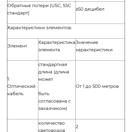
Обратные потери (USC, SSC
≥50 децибел
стандарт)
Характеристики элементов:
Характеристика
Значение
Элемент
элемента
характеристики
стандартная
длина (длина
1.
может
Оптический
От 1 до 500 метров
кабель
быть
согласована с
заказчиком)
количество
2
световодов