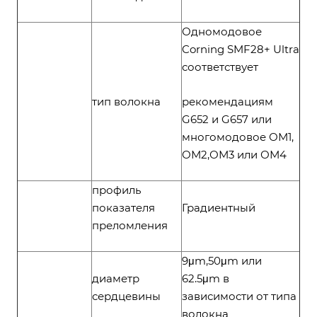
Одномодовое
Corning SMF28+ Ultra
соответствует
тип волокна
рекомендациям
G652 и G657 или
многомодовое ОМ1,
ОМ2,ОМ3 или ОМ4
профиль
показателя
Градиентный
преломления
9μm,50μm или
диаметр
62.5μm в
сердцевины
зависимости от типа
волокна