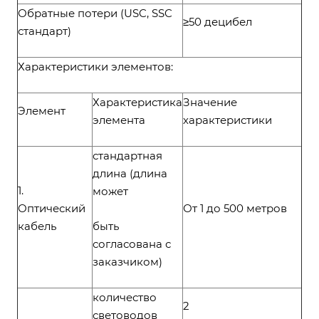
Обратные потери (USC, SSC
≥50 децибел
стандарт)
Характеристики элементов:
Характеристика
Значение
Элемент
элемента
характеристики
стандартная
длина (длина
1.
может
Оптический
От 1 до 500 метров
кабель
быть
согласована с
заказчиком)
количество
2
световодов