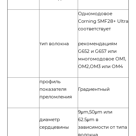
Одномодовое
Corning SMF28+ Ultra
соответствует
тип волокна
рекомендациям
G652 и G657 или
многомодовое ОМ1,
ОМ2,ОМ3 или ОМ4
профиль
показателя
Градиентный
преломления
9μm,50μm или
диаметр
62.5μm в
сердцевины
зависимости от типа
волокна