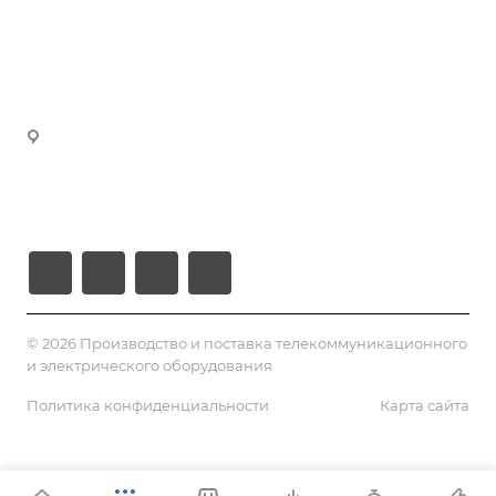
manager3@volokno.kz
Партнеры
manager4@volokno.kz
Реквизиты
manager5@volokno.kz
manager8@volokno.kz
Республика Казахстан
Г. Алматы, мкн. Калкаман-2
Ул. Мусабаева 9/1
© 2026 Производство и поставка телекоммуникационного
и электрического оборудования
Политика конфиденциальности
Карта сайта