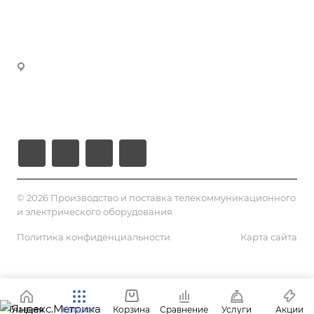
Реквизиты
manager5@volokno.kz
manager8@volokno.kz
Республика Казахстан
Г. Алматы, мкн. Калкаман-2
Ул. Мусабаева 9/1
© 2026 Производство и поставка телекоммуникационного
и электрического оборудования
Политика конфиденциальности
Карта сайта
Главная
Каталог
Корзина
Сравнение
Услуги
Акции