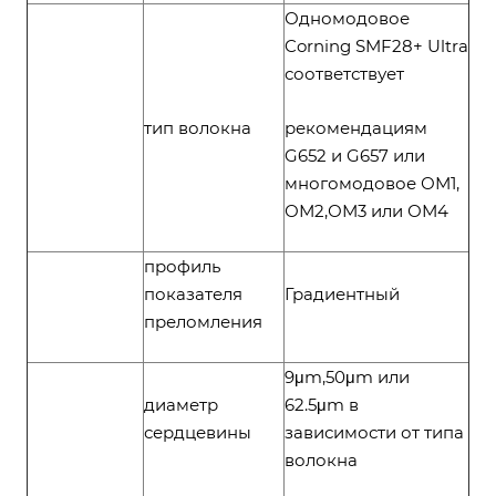
Одномодовое
Corning SMF28+ Ultra
соответствует
тип волокна
рекомендациям
G652 и G657 или
многомодовое ОМ1,
ОМ2,ОМ3 или ОМ4
профиль
показателя
Градиентный
преломления
9μm,50μm или
диаметр
62.5μm в
сердцевины
зависимости от типа
волокна