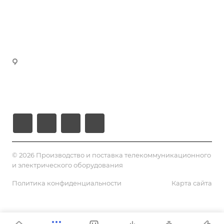
manager3@volokno.kz
Партнеры
manager4@volokno.kz
Реквизиты
manager5@volokno.kz
manager8@volokno.kz
Республика Казахстан
Г. Алматы, мкн. Калкаман-2
Ул. Мусабаева 9/1
© 2026 Производство и поставка телекоммуникационного
и электрического оборудования
Политика конфиденциальности
Карта сайта