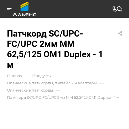
Патчкорд SC/UPC-
FC/UPC 2мм MM
62,5/125 OM1 Duplex - 1
м
—
—
Главная
Продукты
—
Оптические патчкорды, пигтейлы и адаптеры
—
Оптические патчкорды
Патчкорд SC/UPC-FC/UPC 2мм MM 62,5/125 OM1 Duplex - 1 м