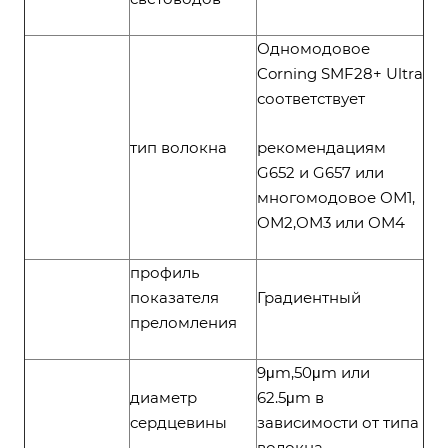
Одномодовое
Corning SMF28+ Ultra
соответствует
тип волокна
рекомендациям
G652 и G657 или
многомодовое ОМ1,
ОМ2,ОМ3 или ОМ4
профиль
показателя
Градиентный
преломления
9μm,50μm или
диаметр
62.5μm в
сердцевины
зависимости от типа
волокна