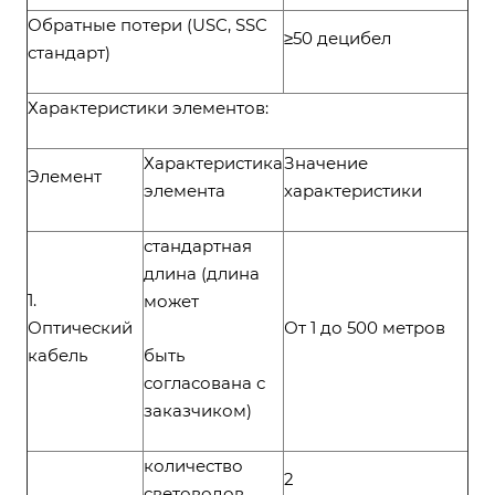
Обратные потери (USC, SSC
≥50 децибел
стандарт)
Характеристики элементов:
Характеристика
Значение
Элемент
элемента
характеристики
стандартная
длина (длина
1.
может
Оптический
От 1 до 500 метров
кабель
быть
согласована с
заказчиком)
количество
2
световодов