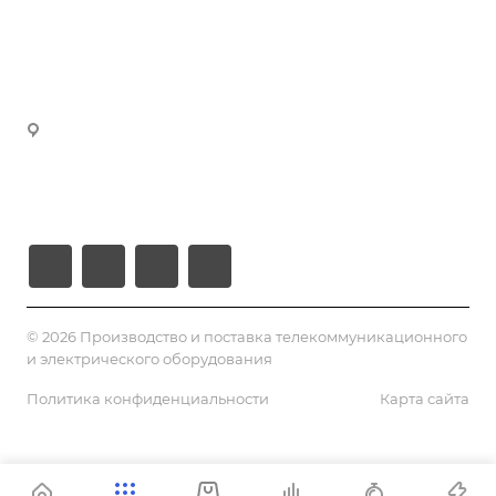
manager3@volokno.kz
Партнеры
manager4@volokno.kz
Реквизиты
manager5@volokno.kz
manager8@volokno.kz
Республика Казахстан
Г. Алматы, мкн. Калкаман-2
Ул. Мусабаева 9/1
© 2026 Производство и поставка телекоммуникационного
и электрического оборудования
Политика конфиденциальности
Карта сайта