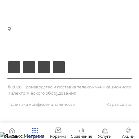
Реквизиты
manager5@volokno.kz
manager8@volokno.kz
Республика Казахстан
Г. Алматы, мкн. Калкаман-2
Ул. Мусабаева 9/1
© 2026 Производство и поставка телекоммуникационного
и электрического оборудования
Политика конфиденциальности
Карта сайта
Главная
Каталог
Корзина
Сравнение
Услуги
Акции