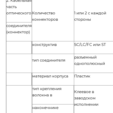
2. Кабельная
часть
оптического
Количество
1 или 2 с каждой
коннекторов
стороны
соединителя
(коннектор)
конструктив
SC/LC/FC или ST
разъемный
тип соединителя
однополюсный
материал корпуса
Пластик
тип крепления
Клеевое в
волокна в
заводском
исполнении
наконечнике