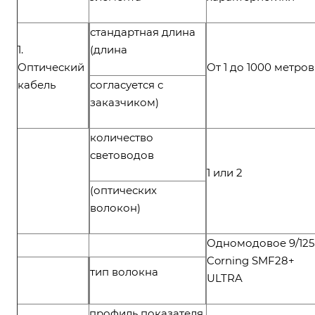
стандартная длина
1.
(длина
Оптический
От 1 до 1000 метров
кабель
согласуется с
заказчиком)
количество
световодов
1 или 2
(оптических
волокон)
Одномодовое 9/125
Corning SMF28+
тип волокна
ULTRA
профиль показателя