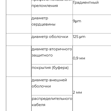
Градиентный
преломления
диаметр
9μm
сердцевины
диаметр оболочки
125 μm
диаметр вторичного
защитного
0,9 мм
покрытия (буфера)
диаметр внешней
оболочки
2 мм
распределительного
кабеля