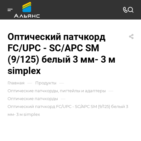
Оптический патчкорд
FC/UPC - SC/APC SM
(9/125) белый 3 мм- 3 м
simplex
—
—
Главная
Продукты
—
Оптические патчкорды, пигтейлы и адаптеры
—
Оптические патчкорды
Оптический патчкорд FC/UPC - SC/APC SM (9/125) белый 3
мм- 3 м simplex