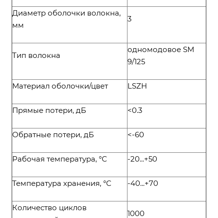
Диаметр оболочки волокна,
3
мм
одномодовое SM
Тип волокна
9/125
Материал оболочки/цвет
LSZH
Прямые потери, дБ
<0.3
Обратные потери, дБ
<-60
Рабочая температура, °С
-20...+50
Температура хранения, °С
-40...+70
Количество циклов
1000