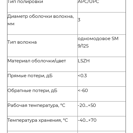
Тип полировки
APC/UPC
Диаметр оболочки волокна,
3
мм
одномодовое SM
Тип волокна
9/125
Материал оболочки/цвет
LSZH
Прямые потери, дБ
<0.3
Обратные потери, дБ
<-60
Рабочая температура, °С
-20...+50
Температура хранения, °С
-40...+70