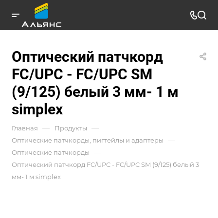
Оптический патчкорд
FC/UPC - FC/UPC SM
(9/125) белый 3 мм- 1 м
simplex
—
—
Главная
Продукты
—
Оптические патчкорды, пигтейлы и адаптеры
—
Оптические патчкорды
Оптический патчкорд FC/UPC - FC/UPC SM (9/125) белый 3
мм- 1 м simplex