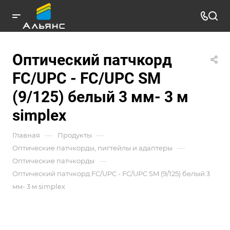
Оптический патчкорд
FC/UPC - FC/UPC SM
(9/125) белый 3 мм- 3 м
simplex
—
—
Главная
Продукты
—
Оптические патчкорды, пигтейлы и адаптеры
—
Оптические патчкорды
Оптический патчкорд FC/UPC - FC/UPC SM (9/125) белый 3
мм- 3 м simplex