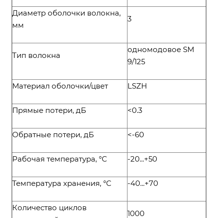
Диаметр оболочки волокна,
3
мм
одномодовое SM
Тип волокна
9/125
Материал оболочки/цвет
LSZH
Прямые потери, дБ
<0.3
Обратные потери, дБ
<-60
Рабочая температура, °С
-20...+50
Температура хранения, °С
-40...+70
Количество циклов
1000