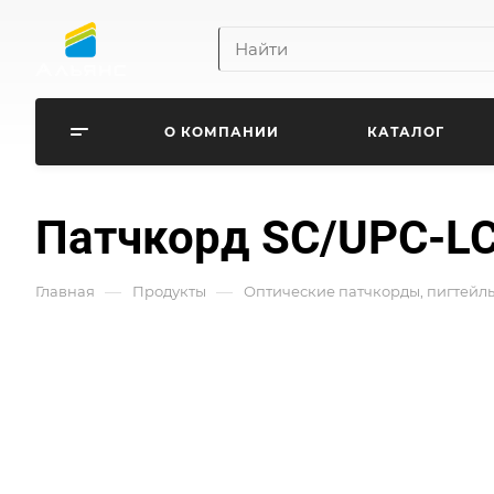
О КОМПАНИИ
КАТАЛОГ
Патчкорд SC/UPC-LC/
—
—
Главная
Продукты
Оптические патчкорды, пигтейл