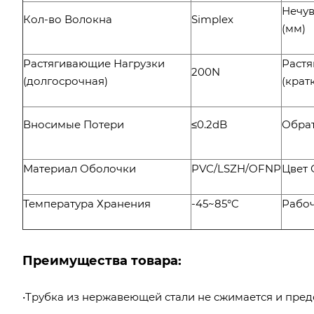
Нечув
Кол-во Волокна
Simplex
(мм)
Растягивающие Нагрузки
Растя
200N
(долгосрочная)
(крат
Вносимые Потери
≤0.2dB
Обра
Материал Оболочки
PVC/LSZH/OFNP
Цвет
Температура Хранения
-45~85°C
Рабоч
Преимущества товара:
•Трубка из нержавеющей стали не сжимается и пре