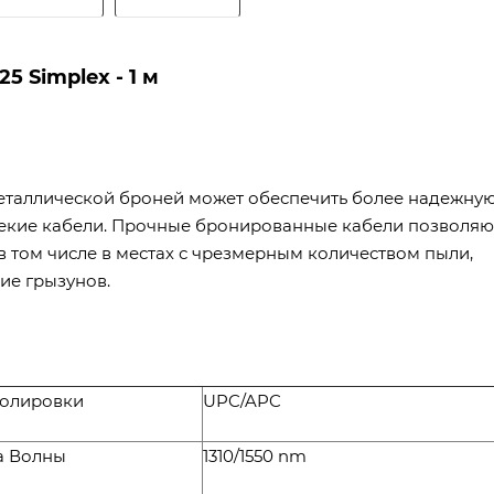
 Simplex - 1 м
еталлической броней может обеспечить более надежну
чекие кабели. Прочные бронированные кабели позволяю
в том числе в местах с чрезмерным количеством пыли,
ие грызунов.
Полировки
UPC/APC
а Волны
1310/1550 nm