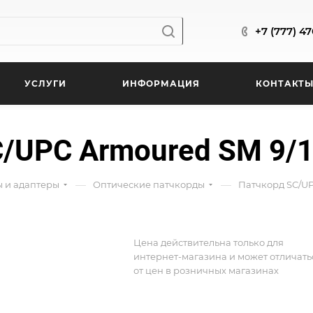
+7 (777) 4
УСЛУГИ
ИНФОРМАЦИЯ
КОНТАКТ
UPC Armoured SM 9/12
—
—
ы и адаптеры
Оптические патчкорды
Патчкорд SC/UPC
Цена действительна только для
интернет-магазина и может отличать
от цен в розничных магазинах