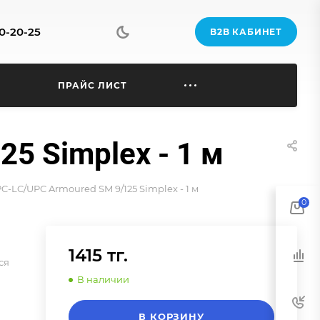
70-20-25
B2B КАБИНЕТ
Ы
ПРАЙС ЛИСТ
5 Simplex - 1 м
-LC/UPC Armoured SM 9/125 Simplex - 1 м
0
1415 тг.
ся
В наличии
В КОРЗИНУ