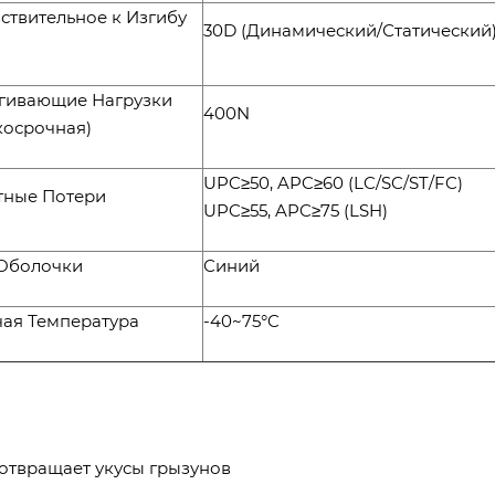
ствительное к Изгибу
30D (Динамический/Статический
гивающие Нагрузки
400N
косрочная)
UPC≥50, APC≥60 (LC/SC/ST/FC)
тные Потери
UPC≥55, APC≥75 (LSH)
 Оболочки
Синий
ая Температура
-40~75°C
дотвращает укусы грызунов