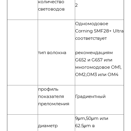
количество
2
световодов
Одномодовое
Corning SMF28+ Ultra
соответствует
тип волокна
рекомендациям
G652 и G657 или
многомодовое ОМ1,
ОМ2,ОМ3 или ОМ4
профиль
показателя
Градиентный
преломления
9μm,50μm или
диаметр
62.5μm в