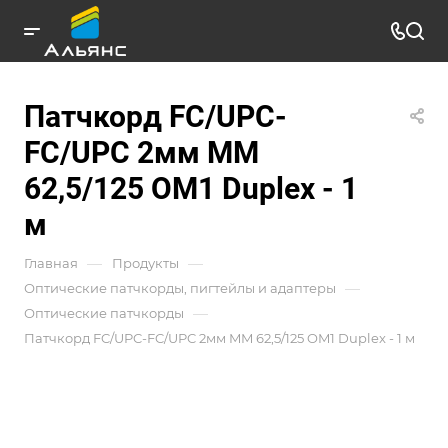
Патчкорд FC/UPC-
FC/UPC 2мм MM
62,5/125 OM1 Duplex - 1
м
—
—
Главная
Продукты
—
Оптические патчкорды, пигтейлы и адаптеры
—
Оптические патчкорды
Патчкорд FC/UPC-FC/UPC 2мм MM 62,5/125 OM1 Duplex - 1 м