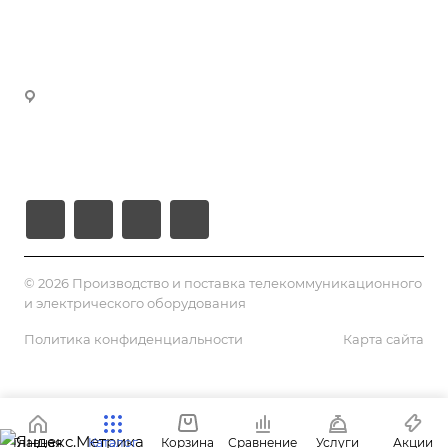
manager4@volokno.kz
Реквизиты
manager5@volokno.kz
manager8@volokno.kz
Республика Казахстан
Г. Алматы, мкн. Калкаман-2
Ул. Мусабаева 9/1
© 2026 Производство и поставка телекоммуникационного
и электрического оборудования
Политика конфиденциальности
Карта сайта
Главная
Каталог
Корзина
Сравнение
Услуги
Акции