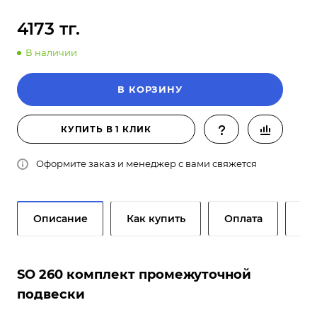
4173 тг.
В наличии
В КОРЗИНУ
КУПИТЬ В 1 КЛИК
Оформите заказ и менеджер с вами свяжется
Описание
Как купить
Оплата
До
SO 260 комплект промежуточной
подвески