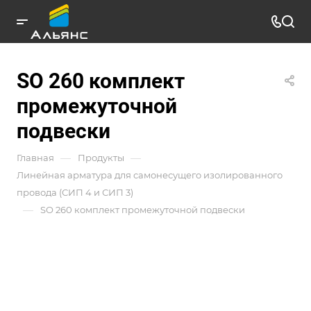
SO 260 комплект
промежуточной
подвески
—
—
Главная
Продукты
Линейная арматура для самонесущего изолированного
провода (СИП 4 и СИП 3)
—
SO 260 комплект промежуточной подвески