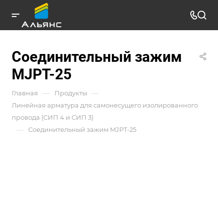
Соединительный зажим
MJPT-25
—
—
Главная
Продукты
Линейная арматура для самонесущего изолированного
провода (СИП 4 и СИП 3)
—
Соединительный зажим MJPT-25