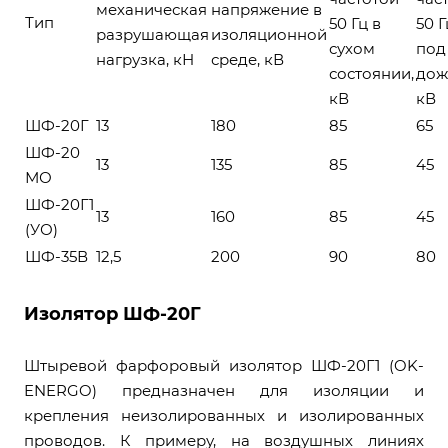
механическая
напряжение в
Тип
50 Гц в
50 Г
разрушающая
изоляционной
сухом
под
нагрузка, кН
среде, кВ
состоянии,
дож
кВ
кВ
ШФ-20Г
13
180
85
65
ШФ-20
13
135
85
45
МО
ШФ-20Г1
13
160
85
45
(УО)
ШФ-35В
12,5
200
90
80
Изолятор ШФ-20Г
Штыревой фарфоровый изолятор ШФ-20Г1 (OK-
ENERGO) предназначен для изоляции и
крепления неизолированных и изолированных
проводов. К примеру, на воздушных линиях