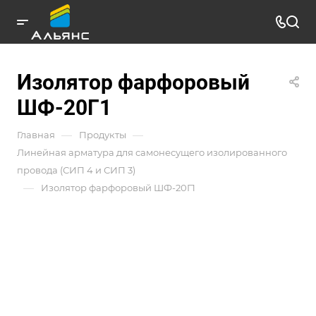
Изолятор фарфоровый
ШФ-20Г1
—
—
Главная
Продукты
Линейная арматура для самонесущего изолированного
провода (СИП 4 и СИП 3)
—
Изолятор фарфоровый ШФ-20Г1