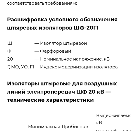
соответствовать требованиям:
Расшифровка условного обозначения
штыревых изоляторов ШФ-20Г1
Ш
— Изолятор штыревой
Ф
— Фарфоровый
20
— Номинальное напряжение, кВ
Г, МО, УО, Г1
— Индекс модернизации изолятора
Изоляторы штыревые для воздушных
линий электропередач ШФ 20 кВ —
технические характеристики
Выдерживаемо
кВ
Минимальная
Пробивное
частотой
час