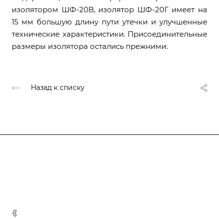
изолятором ШФ-20В, изолятор ШФ-20Г имеет на
15 мм большую длину пути утечки и улучшенные
технические характеристики. Присоединительные
размеры изолятора остались прежними.
Назад к списку
Компания
О компании
О компании
История
Каталог
Услуги
Лицензии
Услуги
Производство металлоконструкций
+7 (777) 470-20-25
Документы