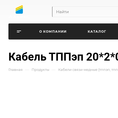
О КОМПАНИИ
КАТАЛОГ
Кабель ТППэп 20*2*
—
—
Главная
Продукты
Кабели связи медные (тппэп, тпп