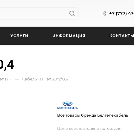
+7 (777) 4
УСЛУГИ
ИНФОРМАЦИЯ
КОНТАКТ
0,4
—
эпз)
Кабель ТППэп 20*2*0,4
Все товары бренда Белтелекабель
Цена действительна только для