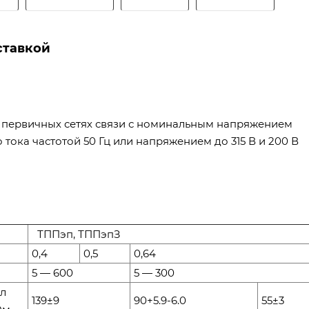
ставкой
 первичных сетях связи с номинальным напряжением
 тока частотой 50 Гц или напряжением до 315 В и 200 В
ТППэп, ТППэпЗ
0,4
0,5
0,64
5 — 600
5 — 300
л
139±9
90+5.9-6.0
55±3