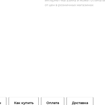
интернет-магазина и может отличать
от цен в розничных магазинах
ы
Как купить
Оплата
Доставка