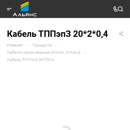
Кабель ТППэпЗ 20*2*0,4
—
—
Главная
Продукты
—
Кабели связи медные (тппэп, тппэпз)
Кабель ТППэпЗ 20*2*0,4