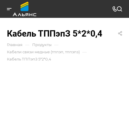
Кабель ТППэпЗ 5*2*0,4
—
—
Главная
Продукты
—
Кабели связи медные (тппэп, тппэпз)
Кабель ТППэпЗ 5*2*0,4