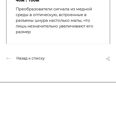
Преобразователи сигнала из медной
среды в оптическую, встроенные в
разъемы шнура настолько малы, что
лишь незначительно увеличивают его
размер
Назад к списку
Компания
О компании
О компании
История
Каталог
Услуги