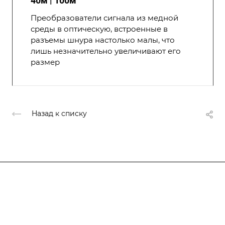
40м | 100м
Преобразователи сигнала из медной
среды в оптическую, встроенные в
разъемы шнура настолько малы, что
лишь незначительно увеличивают его
размер
Назад к списку
Компания
О компании
О компании
История
Каталог
Услуги