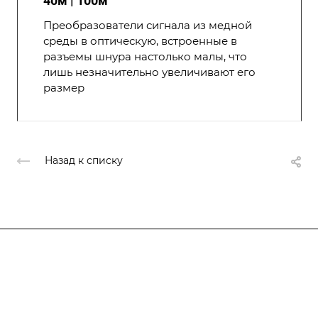
40м | 100м
Преобразователи сигнала из медной
среды в оптическую, встроенные в
разъемы шнура настолько малы, что
лишь незначительно увеличивают его
размер
Назад к списку
Компания
О компании
О компании
История
Каталог
Услуги