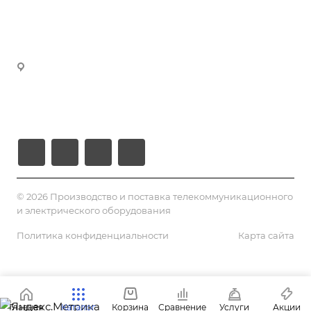
manager4@volokno.kz
Реквизиты
manager5@volokno.kz
manager8@volokno.kz
Республика Казахстан
Г. Алматы, мкн. Калкаман-2
Ул. Мусабаева 9/1
© 2026 Производство и поставка телекоммуникационного
и электрического оборудования
Политика конфиденциальности
Карта сайта
Главная
Каталог
Корзина
Сравнение
Услуги
Акции