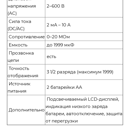
напряжения
2–600 В
(AC)
Сила тока
2 мА – 10 А
(DC/AC)
Сопротивление
0–20 МОм
Емкость
до 1999 мкФ
Прозвонка
есть
цепи
Точность
3 1/2 разряда (максимум 1999)
отображения
Источник
2 батарейки AA
питания
Подсвечиваемый LCD-дисплей,
индикация низкого заряда
Дополнительно
батареи, автоотключение, защита
от перегрузки