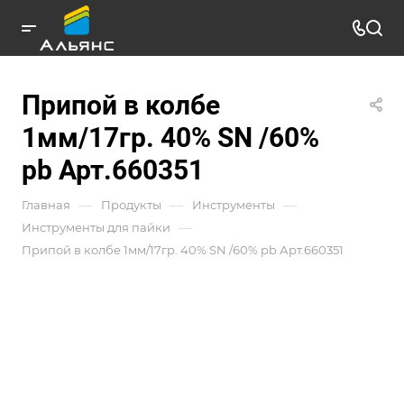
Припой в колбе
1мм/17гр. 40% SN /60%
pb Арт.660351
—
—
—
Главная
Продукты
Инструменты
—
Инструменты для пайки
Припой в колбе 1мм/17гр. 40% SN /60% pb Арт.660351