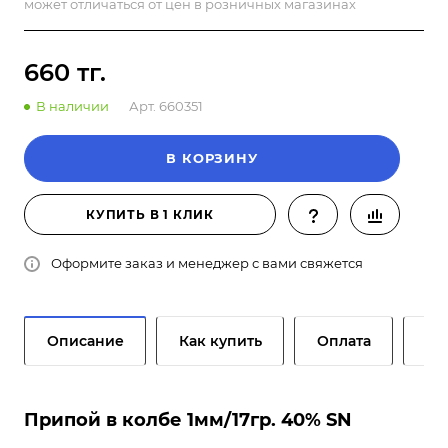
может отличаться от цен в розничных магазинах
660 тг.
В наличии
Арт.
660351
В КОРЗИНУ
КУПИТЬ В 1 КЛИК
Оформите заказ и менеджер с вами свяжется
Описание
Как купить
Оплата
До
Припой в колбе 1мм/17гр. 40% SN