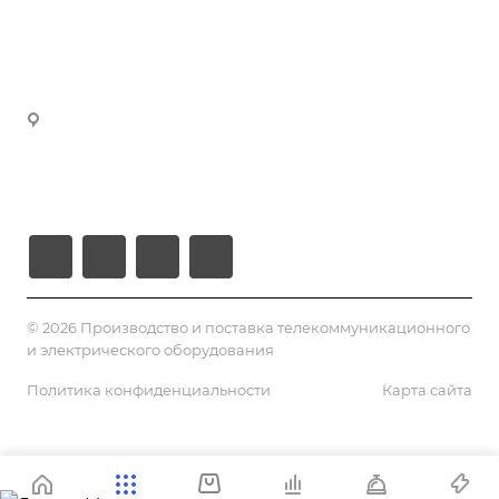
manager4@volokno.kz
Реквизиты
manager5@volokno.kz
manager8@volokno.kz
Республика Казахстан
Г. Алматы, мкн. Калкаман-2
Ул. Мусабаева 9/1
© 2026 Производство и поставка телекоммуникационного
и электрического оборудования
Политика конфиденциальности
Карта сайта