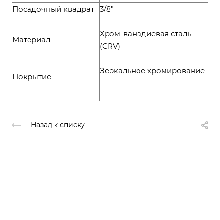
Посадочный квадрат
3/8"
Хром-ванадиевая сталь
Материал
(CRV)
Зеркальное хромирование
Покрытие
Назад к списку
Компания
О компании
О компании