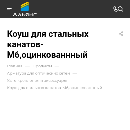
Коуш для стальных
канатов-
М6,оцинкованнный
—
—
Главная
Продукты
—
Арматура для оптических сетей
—
Узлы крепления и аксессуары
Коуш для стальных канатов-М6,оцинкованнный