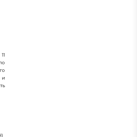
11
по
го
 и
ть
H)