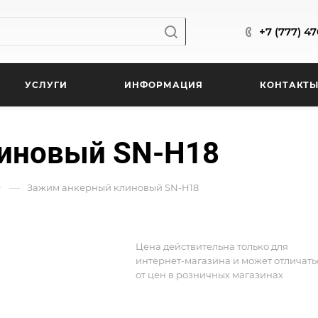
+7 (777) 4
УСЛУГИ
ИНФОРМАЦИЯ
КОНТАКТ
иновый SN-H18
—
Зажим анкерный клиновый SN-H18
Цена действительна только для
интернет-магазина и может отличать
от цен в розничных магазинах