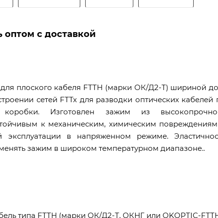
 оптом с доставкой
для плоского кабеля FTTH (марки ОК/Д2-Т) шириной до 
троении сетей FTTx для разводки оптических кабелей 
 коробки. Изготовлен зажим из высокопрочно
устойчивым к механическим, химическим повреждениям
ой эксплуатации в напряженном режиме. Эластичнос
менять зажим в широком температурном диапазоне..
ель типа FTTH (марки ОК/Д2-Т, ОКНГ или OKOPTIC-FTT