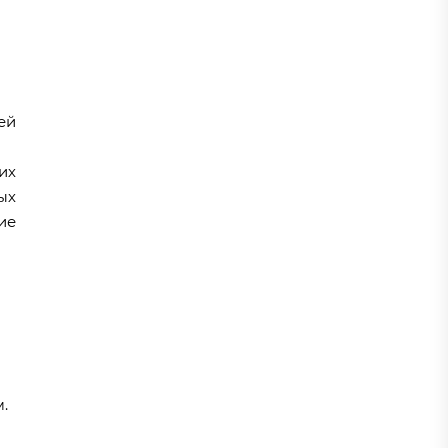
ей
их
ых
ие
.