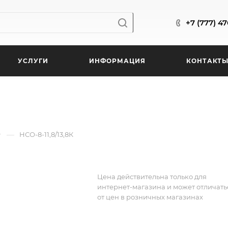
+7 (777) 4
УСЛУГИ
ИНФОРМАЦИЯ
КОНТАКТ
—
НСО-8-11,8/13,8К
Цена действительна только для
интернет-магазина и может отличать
от цен в розничных магазинах