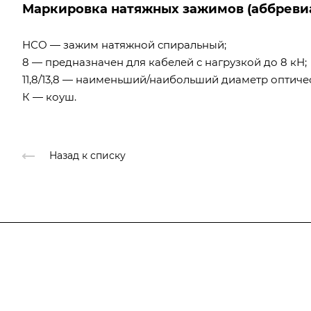
Маркировка натяжных зажимов (аббреви
НСО — зажим натяжной спиральный;
8 — предназначен для кабелей с нагрузкой до 8 кН;
11,8/13,8 — наименьший/наибольший диаметр оптичес
К — коуш.
Назад к списку
Компания
О компании