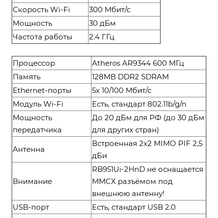
Скорость Wi-Fi
300 Мбит/с
Мощность
30 дБм
Частота работы
2.4 ГГц
Процессор
Atheros AR9344 600 МГц
Память
128MB DDR2 SDRAM
Ethernet-порты
5х 10/100 Мбит/с
Модуль Wi-Fi
Есть, стандарт 802.11b/g/n
Мощность
До 20 дБм для РФ (до 30 дБм
передатчика
для других стран)
Встроенная 2x2 MIMO PIF 2,5
Антенна
дБи
RB951Ui-2HnD не оснащается
Внимание
MMCX разъёмом под
внешнюю антенну!
USB-порт
Есть, стандарт USB 2.0