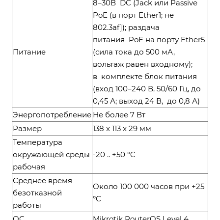
8–30В DC (Jack или Passive
PoE (в порт Ether1; не
802.3af]); раздача
питания PoE на порту Ether5
Питание
(сила тока до 500 мА,
вольтаж равен входному);
в комплекте блок питания
(вход 100–240 В, 50/60 Гц, до
0,45 А; выход 24 В, до 0,8 А)
Энергопотребление
Не более 7 Вт
Размер
138 x 113 x 29 мм
Температура
окружающей среды
-20 .. +50 °C
рабочая
Среднее время
Около 100 000 часов при +25
безотказной
°C
работы
ОС
Mikrotik RouterOS Level 4