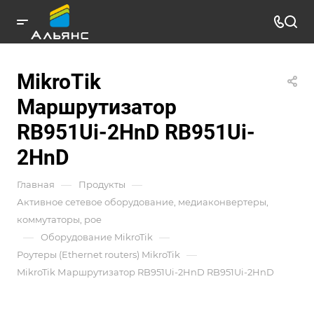
MikroTik
Маршрутизатор
RB951Ui-2HnD RB951Ui-
2HnD
—
—
Главная
Продукты
Активное сетевое оборудование, медиаконвертеры,
коммутаторы, poe
—
—
Оборудование MikroTik
—
Роутеры (Ethernet routers) MikroTik
MikroTik Маршрутизатор RB951Ui-2HnD RB951Ui-2HnD