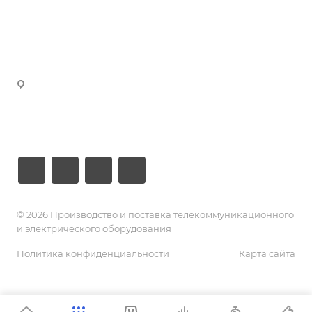
manager3@volokno.kz
Партнеры
manager4@volokno.kz
Реквизиты
manager5@volokno.kz
manager8@volokno.kz
Республика Казахстан
Г. Алматы, мкн. Калкаман-2
Ул. Мусабаева 9/1
© 2026 Производство и поставка телекоммуникационного
и электрического оборудования
Политика конфиденциальности
Карта сайта